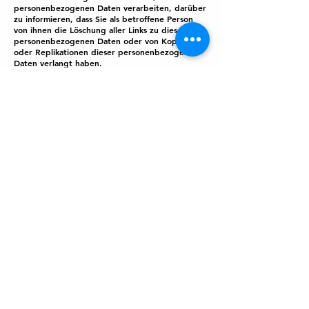
personenbezogenen Daten verarbeiten, darüber
zu informieren, dass Sie als betroffene Person
von ihnen die Löschung aller Links zu diesen
personenbezogenen Daten oder von Kopien
oder Replikationen dieser personenbezogenen
Daten verlangt haben.
Ausnahmen
Das Recht auf Löschung besteht nicht, soweit
die Verarbeitung erforderlich ist
zur Ausübung des Rechts auf freie
Meinungsäußerung und Information;
zur Erfüllung einer rechtlichen Verpflichtung, die
die Verarbeitung nach dem Recht der Union
oder der Mitgliedstaaten, dem der
Verantwortliche unterliegt, erfordert, oder zur
Wahrnehmung einer Aufgabe, die im
öffentlichen Interesse liegt oder in Ausübung
öffentlicher Gewalt erfolgt, die dem
Verantwortlichen übertragen wurde;
aus Gründen des öffentlichen Interesses im
Bereich der öffentlichen Gesundheit gemäß Art.
9 Abs. 2 lit. h und i sowie Art. 9 Abs. 3 DSGVO;
für im öffentlichen Interesse liegende
Archivzwecke, wissenschaftliche oder historische
Forschungszwecke oder für statistische Zwecke
gem. Art. 89 Abs. 1 DSGVO, soweit das unter
Abschnitt a) genannte Recht voraussichtlich die
Verwirklichung der Ziele dieser Verarbeitung