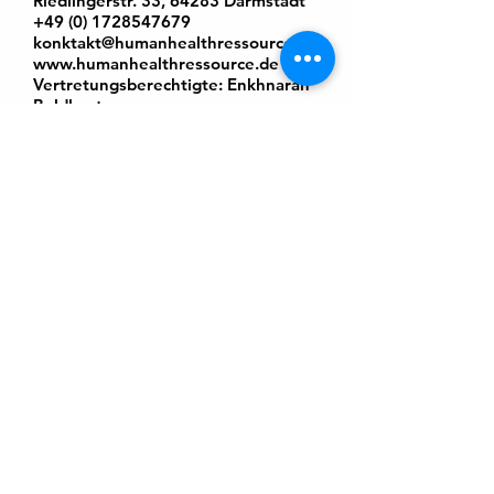
Riedlingerstr. 33, 64283 Darmstadt
+49 (0) 1728547679
konktakt@humanhealthressource.de
www.humanhealthressource.de
Vertretungsberechtigte: Enkhnaran
Boldbaatar
Impressum
Datenschutz
AGB
© 2025 Human Health Resource
Tel.:
+49 (0) 1728547679
Riedlingerstr. 33, 64283 Darmstadt