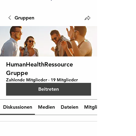
Gruppen
HumanHealthRessource
Gruppe
Zahlende Mitglieder
·
19 Mitglieder
Beitreten
Diskussionen
Medien
Dateien
Mitglieder