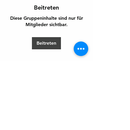
Beitreten
Diese Gruppeninhalte sind nur für
Mitglieder sichtbar.
Beitreten
Info
Willkommen in der Gruppe! Hier
können sich Mitglieder austau
...
Weiterlesen
Impressum
Datenschutz
AGB